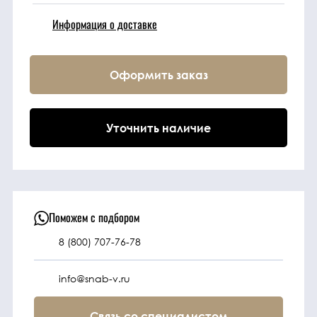
Информация о доставке
Техника
Оформить заказ
Фильтрующие
элементы
Уточнить наличие
Ходовые части
Электрическая
система
Поможем с подбором
Под заказ
8 (800) 707-76-78
info@snab-v.ru
Связь со специалистом