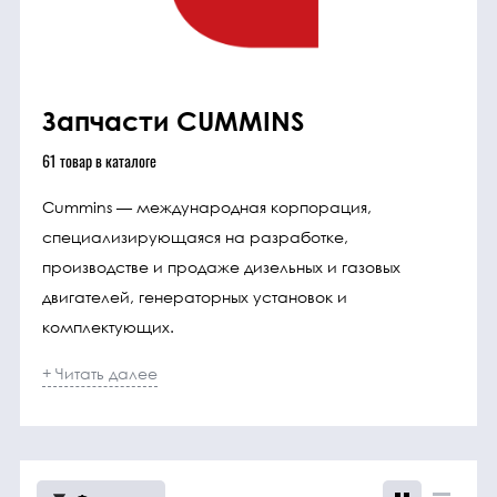
трансмиссия
ГСМ
Запчасти CUMMINS
Детали
61
товар
в каталоге
двигателя
Cummins — международная корпорация,
Крепежные
специализирующаяся на разработке,
элементы
производстве и продаже дизельных и газовых
двигателей, генераторных установок и
Подшипники
комплектующих.
+ Читать далее
Прочие
запчасти
Режущие
элементы