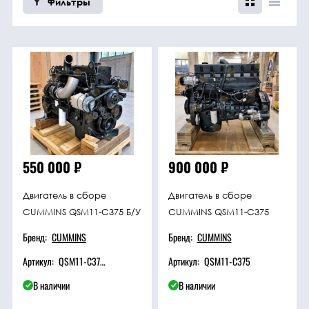
Фильтры
Техника
Фильтрующие
элементы
Ходовые части
550 000
₽
900 000
₽
Электрическая
система
Двигатель в сборе
Двигатель в сборе
CUMMINS QSM11-C375 Б/У
CUMMINS QSM11-C375
Под заказ
Бренд:
CUMMINS
Бренд:
CUMMINS
Артикул:
QSM11-C375 Б/У
Артикул:
QSM11-C375
В наличии
В наличии