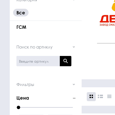
Все
ГСМ
Крепежные
Подшип
Поиск по артиклу
элементы
Подшипник
Болты, гайки,
шайбы
Фильтры
Цена