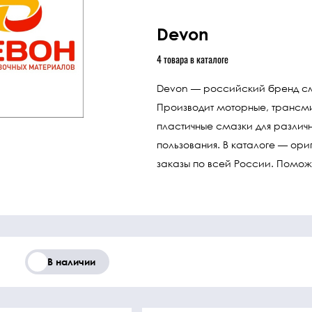
охлаждения
Прочие детали
ДВС
Devon
4
товара
в каталоге
Devon — российский бренд сма
ники
Прочие
Перейти
Производит моторные, трансм
пластичные смазки для различ
запчасти
в
пользования. В каталоге — ор
каталог
Прочее
заказы по всей России. Помож
Ознакомьтесь
с полным
списком
наших
товаров
В наличии