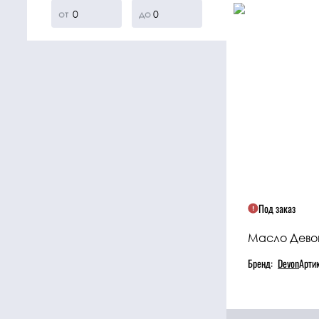
от
до
Под заказ
Масло Девон 
Бренд:
Devon
Арти