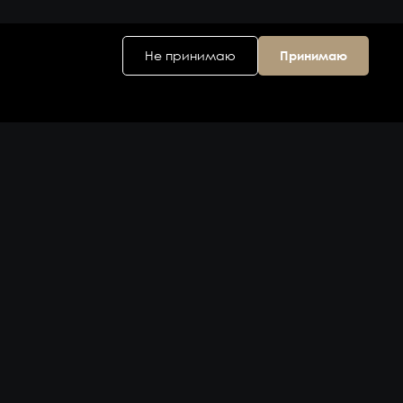
Не принимаю
Принимаю
Головной офис
ул. Дальняя 6, 2
этаж
Владивосток,
Приморский
край 690074,