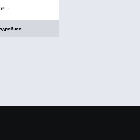
кул:
-
одробнее