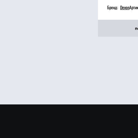
Бренд:
Devon
Арти
п