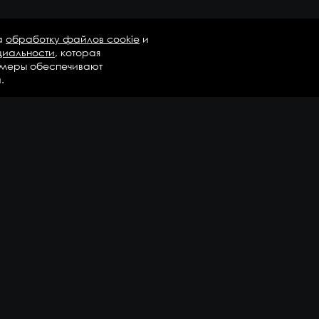
а
обработку файлов cookie
и
циальности
, которая
 меры обеспечивают
.
талог
Бренды
Компания
регаты в сборе
Вопросы и ответы
дравлика и трансмиссия
Контакты
М
Доставка и оплата
али двигателя
епежные элементы
дшипники