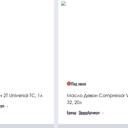
Под заказ
2Т Universal TC, 1л
Масло Девон Compressor 
32, 20л
кул:
-
Бренд:
Devon
Артикул:
-