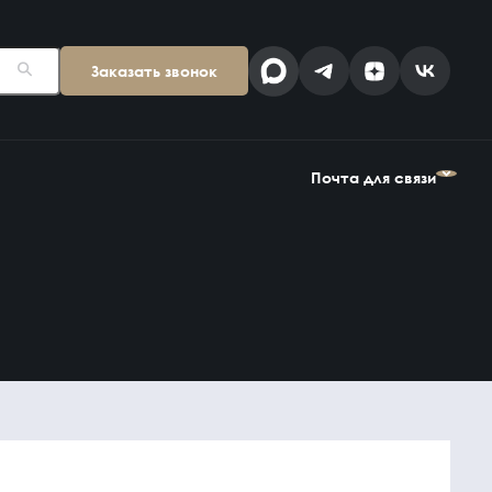
Заказать звонок
Поставщикам
Клиентам
kp@snab-v.ru
info@snab-v.ru
Почта для связи
Головной офис
ул. Дальняя 6, 2 этаж
Поставщикам
Клиентам
Владивосток,
kp@snab-v.ru
info@snab-v.ru
Приморский край
690074, Россия
на карте
Дзен
MAX
Найти