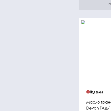
п
Под заказ
Масло тра
Devon ТАД-1