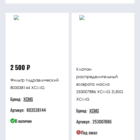
Техника
Фильтрующие
элементы
Ходовые части
2 500
₽
Клапан
распределительный
Электрическая
Фильтр гидравлический
система
возврата масла
803538144 XCMG
253007886 XCMG ZL50G
Бренд:
XCMG
XCMG
Под заказ
Артикул:
803538144
Бренд:
XCMG
В наличии
Артикул:
253007886
Под заказ