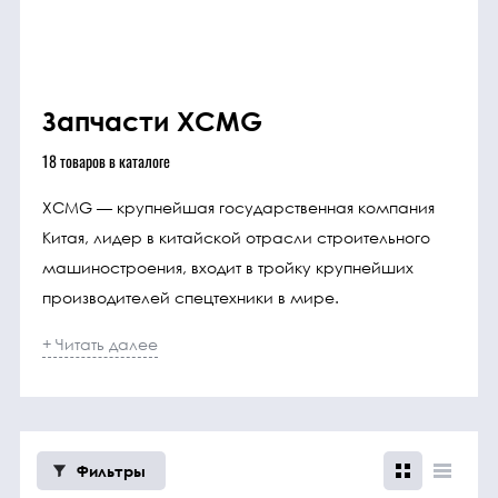
трансмиссия
ГСМ
Запчасти XCMG
Детали
18
товаров
в каталоге
двигателя
XCMG — крупнейшая государственная компания
Крепежные
Китая, лидер в китайской отрасли строительного
элементы
машиностроения, входит в тройку крупнейших
производителей спецтехники в мире.
Подшипники
+ Читать далее
Прочие
запчасти
Режущие
Фильтры
элементы