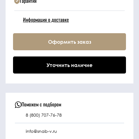
Гарантия
Техника
Информация о доставке
Фильтрующие
элементы
Оформить заказ
Ходовые части
Уточнить наличие
Электрическая
система
Под заказ
Поможем с подбором
8 (800) 707-76-78
info@snab-v.ru