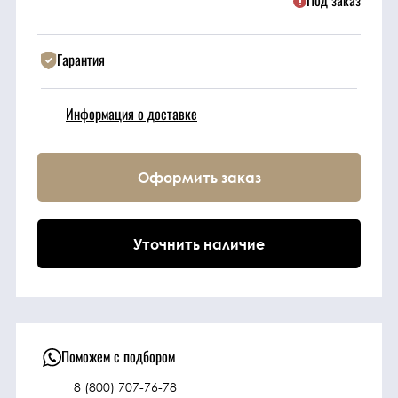
Под заказ
Техника
Гарантия
Фильтрующие
Информация о доставке
элементы
Ходовые части
Оформить заказ
Электрическая
система
Уточнить наличие
Под заказ
Поможем с подбором
8 (800) 707-76-78