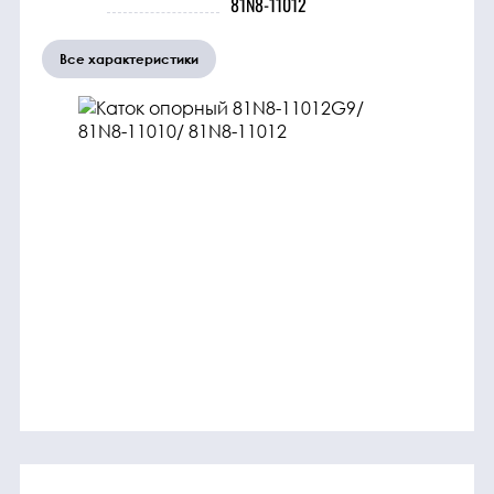
81N8-11012
трансмиссия
Все характеристики
ГСМ
Детали
двигателя
Крепежные
элементы
Подшипники
Прочие
запчасти
Режущие
элементы