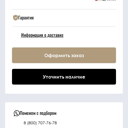
Техника
Гарантия
Фильтрующие
Информация о доставке
элементы
Ходовые части
Оформить заказ
Электрическая
Уточнить наличие
система
Под заказ
Поможем с подбором
8 (800) 707-76-78