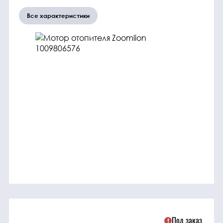
трансмиссия
Все характеристики
ГСМ
Детали
двигателя
Крепежные
элементы
Подшипники
Прочие
запчасти
Режущие
Под заказ
элементы