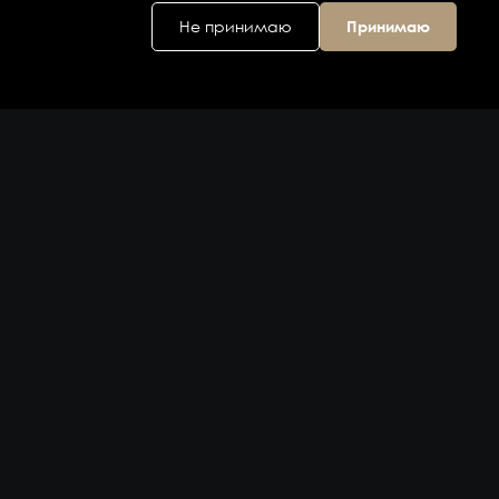
Не принимаю
Принимаю
Головной офис
ул. Дальняя 6, 2
этаж
Владивосток,
Приморский
край 690074,
Россия
на карте