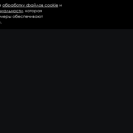
а
обработку файлов cookie
и
циальности
, которая
 меры обеспечивают
.
талог
Бренды
Компания
регаты в сборе
Вопросы и ответы
дравлика и трансмиссия
Контакты
М
Доставка и оплата
али двигателя
епежные элементы
дшипники
казать еще