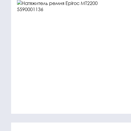
Крепежные
Подшип
элементы
Подшипник
Болты, гайки,
шайбы