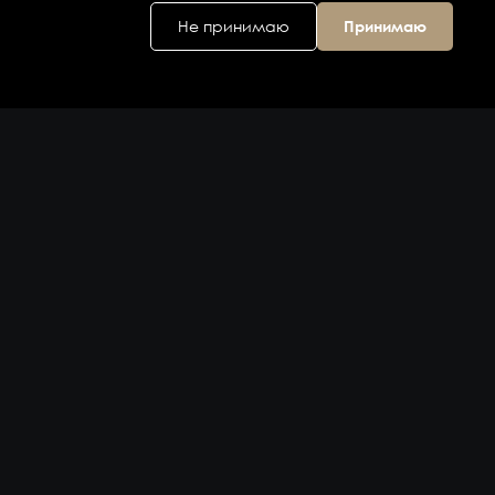
Не принимаю
Принимаю
Головной офис
ул. Дальняя 6, 2
этаж
Владивосток,
Приморский
край 690074,
Россия
на карте