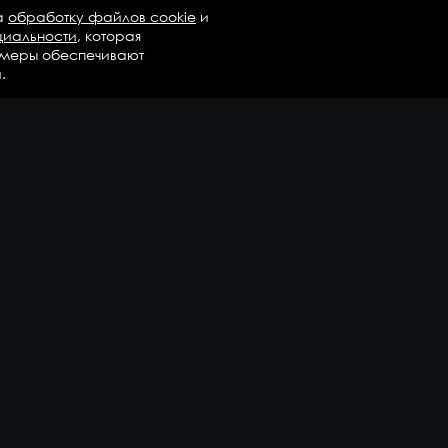
а
обработку файлов cookie
и
циальности
, которая
 меры обеспечивают
.
талог
Бренды
Компания
регаты в сборе
Вопросы и ответы
дравлика и трансмиссия
Контакты
М
Доставка и оплата
али двигателя
епежные элементы
дшипники
казать еще