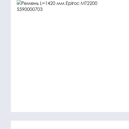
Крепежные
Подшип
элементы
Подшипник
Болты, гайки,
шайбы