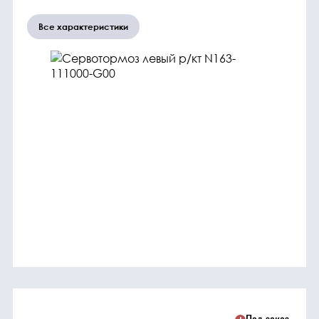
трансмиссия
Все характеристики
ГСМ
Детали
двигателя
Крепежные
элементы
Подшипники
Прочие
запчасти
Режущие
элементы