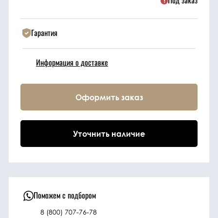
Под заказ
Техника
Гарантия
Фильтрующие
Информация о доставке
элементы
Ходовые части
Оформить заказ
Электрическая
система
Уточнить наличие
Под заказ
Поможем с подбором
8 (800) 707-76-78