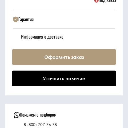
Под заказ
Техника
Гарантия
Фильтрующие
Информация о доставке
элементы
Ходовые части
Оформить заказ
Электрическая
система
Уточнить наличие
Под заказ
Поможем с подбором
8 (800) 707-76-78