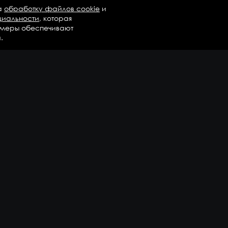
а
обработку файлов cookie
и
циальности
, которая
 меры обеспечивают
.
талог
Бренды
Компания
регаты в сборе
Вопросы и ответы
дравлика и трансмиссия
Контакты
М
Доставка и оплата
али двигателя
епежные элементы
дшипники
казать еще