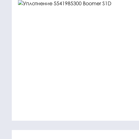
Крепежные
Подшип
элементы
Подшипник
Болты, гайки,
шайбы