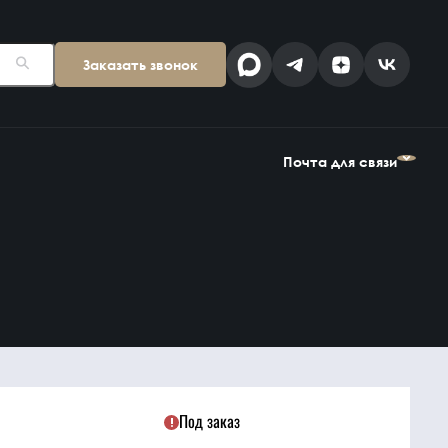
Заказать звонок
Поставщикам
Клиентам
kp@snab-v.ru
info@snab-v.ru
Почта для связи
Головной офис
ул. Дальняя 6, 2 этаж
Поставщикам
Клиентам
Владивосток,
kp@snab-v.ru
info@snab-v.ru
Приморский край
690074, Россия
на карте
Дзен
MAX
Под заказ
Найти