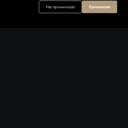
Не принимаю
Принимаю
Головной офис
ул. Дальняя 6, 2
этаж
Владивосток,
Приморский
край 690074,
Россия
на карте