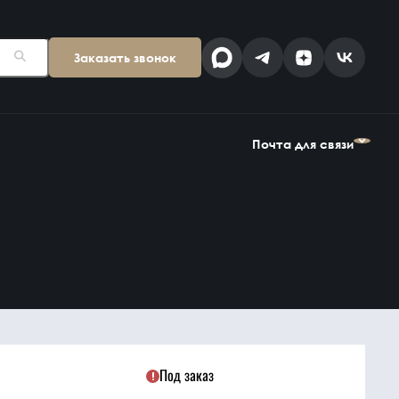
Заказать звонок
Поставщикам
Клиентам
kp@snab-v.ru
info@snab-v.ru
Почта для связи
Головной офис
ул. Дальняя 6, 2 этаж
Поставщикам
Клиентам
Владивосток,
kp@snab-v.ru
info@snab-v.ru
Приморский край
690074, Россия
на карте
Дзен
MAX
Под заказ
Найти