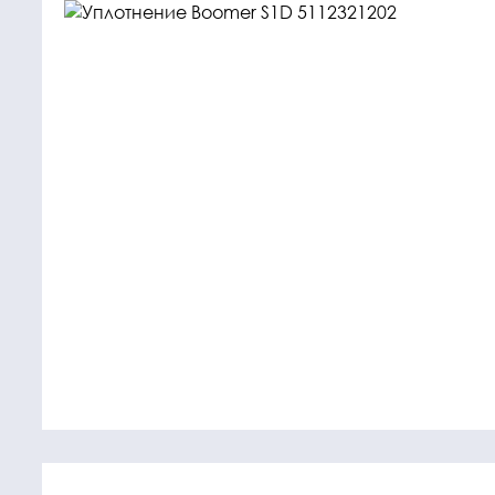
Крепежные
Подшип
элементы
Подшипник
Болты, гайки,
шайбы