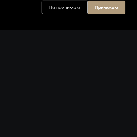
Не принимаю
Принимаю
Головной офис
ул. Дальняя 6, 2
этаж
Владивосток,
Приморский
край 690074,
Россия
на карте