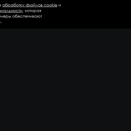
а
обработку файлов cookie
и
циальности
, которая
 меры обеспечивают
.
талог
Бренды
Компания
регаты в сборе
Вопросы и ответы
дравлика и трансмиссия
Контакты
М
Доставка и оплата
али двигателя
епежные элементы
дшипники
казать еще