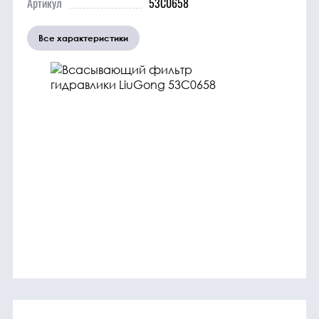
Артикул
53C0658
трансмиссия
Все характеристики
ГСМ
Детали
двигателя
Крепежные
элементы
Подшипники
Прочие
запчасти
Режущие
элементы