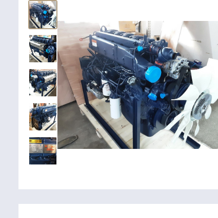
Крепежные
Подшип
элементы
Подшипник
Болты, гайки,
шайбы