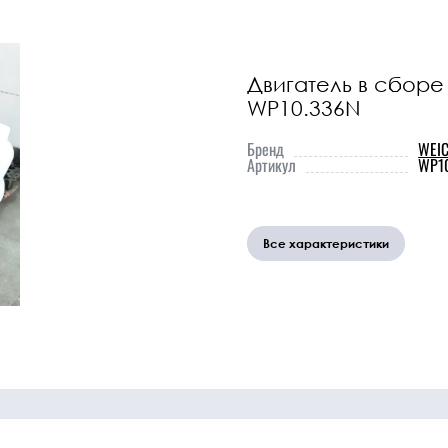
охлаждения
Прочие детали
ДВС
Двигатель в сборе
WP10.336N
ники
Прочие
Бренд
Перейти
WEIC
Артикул
WP1
запчасти
в
каталог
Прочее
Все характеристики
Ознакомьтесь
с полным
списком
наших
товаров