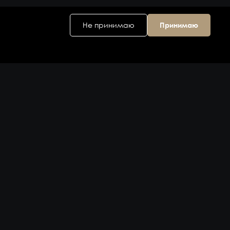
Не принимаю
Принимаю
Головной офис
ул. Дальняя 6, 2
этаж
Владивосток,
Приморский
край 690074,
Россия