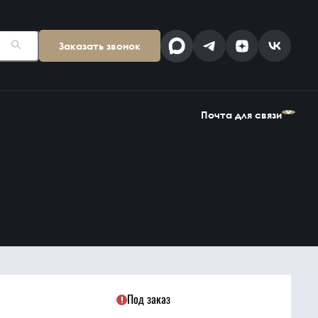
Заказать звонок
Поставщикам
Клиентам
kp@snab-v.ru
info@snab-v.ru
Почта для связи
Головной офис
ул. Дальняя 6, 2 этаж
Поставщикам
Клиентам
Владивосток,
kp@snab-v.ru
info@snab-v.ru
Приморский край
690074, Россия
на карте
Дзен
MAX
Под заказ
Найти