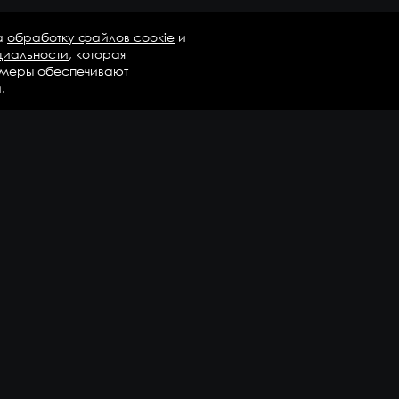
а
обработку файлов cookie
и
циальности
, которая
 меры обеспечивают
.
талог
Бренды
Компания
регаты в сборе
Вопросы и ответы
дравлика и трансмиссия
Контакты
М
Доставка и оплата
али двигателя
епежные элементы
дшипники
казать еще